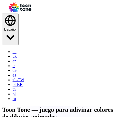
Español
en
uk
ar
tr
de
es
zh-TW
pt-BR
th
pl
ru
Toon Tone — juego para adivinar colores
de dibujos animados